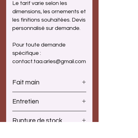
Le tarif varie selon les
dimensions, les ornements et
les finitions souhaitées. Devis
personnalisé sur demande.
Pour toute demande
spécifique :
contact.taa.arles@gmail.com
Fait main
Toutes nos réalisations sont
Entretien
uniques. Le travail artisanal
apporte à chaque tunique des
Nos tissus sont d’origine
nuances et de légères
Rupture de stock
naturelle et souvent teintés.
différences qui rendent la photo
Nous recommandons un lavage
non contractuelle.
Nos créations sont
séparé afin de préserver la