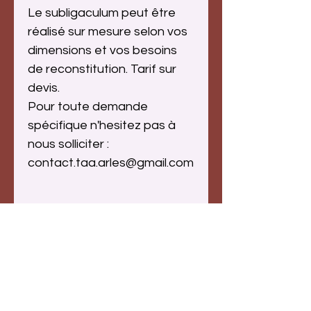
Le subligaculum peut être
réalisé sur mesure selon vos
dimensions et vos besoins
de reconstitution. Tarif sur
devis.
Pour toute demande
spécifique n'hesitez pas à
nous solliciter :
contact.taa.arles@gmail.com
Fait main
Toutes nos réalisations sont
Entretien
uniques. Le travail artisanal
apporte à chaque pièce des
Nos tissus sont d’origine
nuances et de légères
Rupture de stock
naturelle et souvent teintés.
différences qui rendent la photo